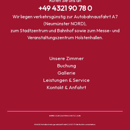
Rufen Sie uns an
+49 4321 90 78 0
Wir liegen verkehrsgünstig zur Autobahnausfahrt A7
(Neumünster NORD),
zum Stadtzentrum und Bahnhof sowie zum Messe- und
Veranstaltungszentrum Holstenhallen.
Unsere Zimmer
Buchung
Gallerie
Leistungen & Service
Kontakt & Anfahrt
IMPRESSUM
|
DATENSCHUTZ
|
AGB
HANSE Hotelbetriebsgesellschaft mbH | 2023 © Alle Rechte vorbehalten.